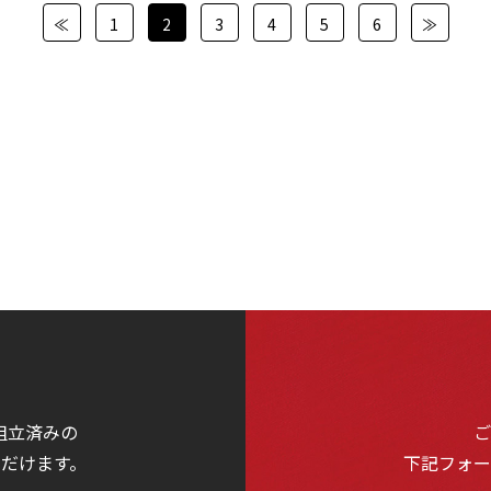
≪
1
2
3
4
5
6
≫
組立済みの
だけます。
下記フォ