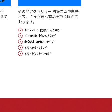
U型
その他アクセサリー 防振ゴムや断熱
えて
材等、さまざまな商品を取り揃えて
おります。
ｸｯｼｮﾝｺﾞﾑ･防振ｺﾞﾑ ｶﾀﾛｸﾞ
その他機能部品 ｶﾀﾛｸﾞ
断熱材･消音材 ｶﾀﾛｸﾞ
ﾏﾌﾗｰｶｯﾀｰ ｶﾀﾛｸﾞ
ﾏﾌﾗｰｻｲﾚﾝｻｰ ｶﾀﾛｸﾞ