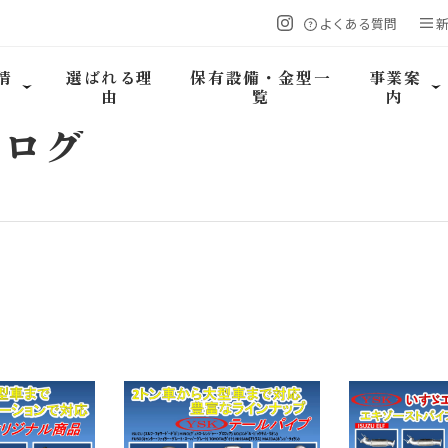
よくある質問
情
選ばれる理
保有設備・金型一
事業案
由
覧
内
タログ