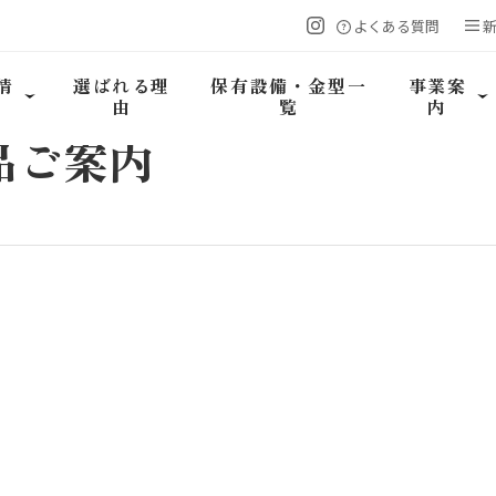
よくある質問
情
選ばれる理
保有設備・金型一
事業案
由
覧
内
製品ご案内