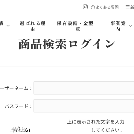
よくある質問
情
選ばれる理
保有設備・金型一
事業案
由
覧
内
商品検索
ログイン
ーザーネーム：
パスワード：
上に表示された文字を入力
してください。